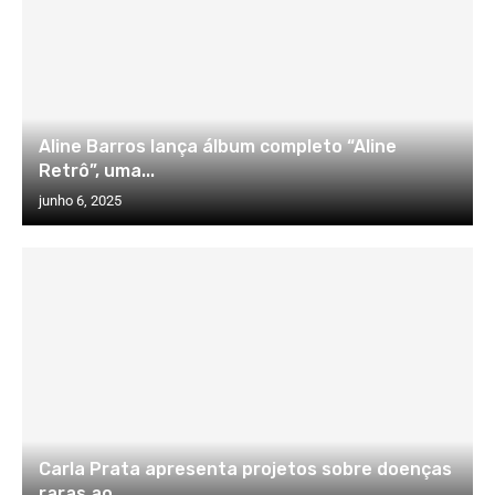
Aline Barros lança álbum completo “Aline
Retrô”, uma...
junho 6, 2025
Carla Prata apresenta projetos sobre doenças
raras ao...