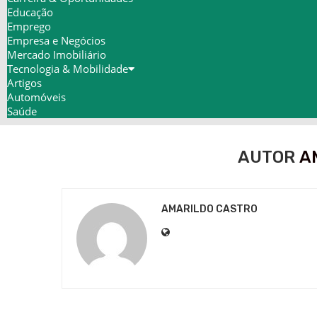
Educação
Emprego
Empresa e Negócios
Mercado Imobiliário
Tecnologia & Mobilidade
Artigos
Automóveis
Saúde
AUTOR
A
AMARILDO CASTRO