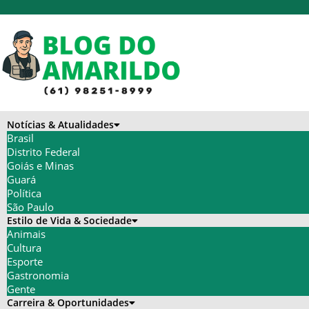
Notícias & Atualidades
Brasil
Distrito Federal
Goiás e Minas
Guará
Política
São Paulo
Estilo de Vida & Sociedade
Animais
Cultura
Esporte
Gastronomia
Gente
Carreira & Oportunidades