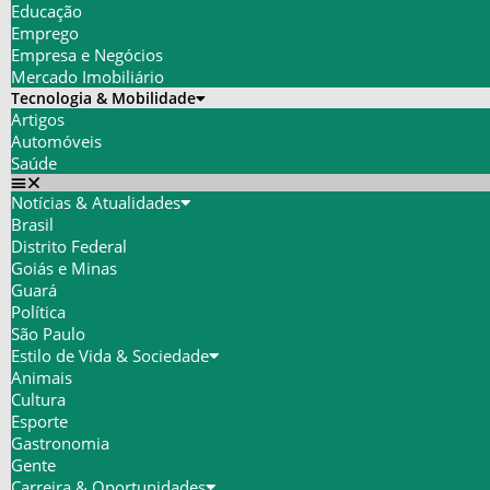
Educação
Emprego
Empresa e Negócios
Mercado Imobiliário
Tecnologia & Mobilidade
Artigos
Automóveis
Saúde
Notícias & Atualidades
Brasil
Distrito Federal
Goiás e Minas
Guará
Política
São Paulo
Estilo de Vida & Sociedade
Animais
Cultura
Esporte
Gastronomia
Gente
Carreira & Oportunidades