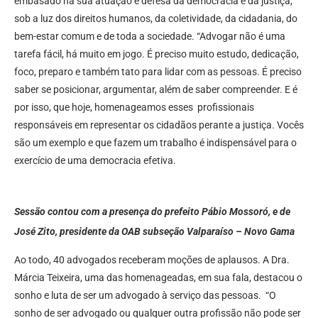
embasado na sua atuação e defesa da democracia e da justiça,
sob a luz dos direitos humanos, da coletividade, da cidadania, do
bem-estar comum e de toda a sociedade. “Advogar não é uma
tarefa fácil, há muito em jogo. É preciso muito estudo, dedicação,
foco, preparo e também tato para lidar com as pessoas. É preciso
saber se posicionar, argumentar, além de saber compreender. E é
por isso, que hoje, homenageamos esses profissionais
responsáveis em representar os cidadãos perante a justiça. Vocês
são um exemplo e que fazem um trabalho é indispensável para o
exercício de uma democracia efetiva.
Sessão contou com a presença do prefeito Pábio Mossoró, e de
José Zito, presidente da OAB subseção Valparaíso – Novo Gama
Ao todo, 40 advogados receberam moções de aplausos. A Dra.
Márcia Teixeira, uma das homenageadas, em sua fala, destacou o
sonho e luta de ser um advogado à serviço das pessoas. “O
sonho de ser advogado ou qualquer outra profissão não pode ser