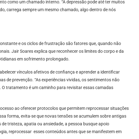
ento como um chamado interno. “A depressão pode até ter muitos
fundo, carrega sempre um mesmo chamado, algo dentro de nós
nstante e os ciclos de frustração são fatores que, quando não
is. Jair Soares explica que reconhecer os limites do corpo e da
otidianas em sofrimento prolongado.
belecer vínculos afetivos de confiança e aprender a identificar
 de prevenção. “As experiências vividas, os sentimentos não
s. O tratamento é um caminho para revisitar essas camadas
processo ao oferecer protocolos que permitem reprocessar situações
ssa forma, evita-se que novas tensões se acumulem sobre antigas
s de tristeza, apatia ou ansiedade, a pessoa busque apoio
logia, reprocessar esses conteúdos antes que se manifestem em