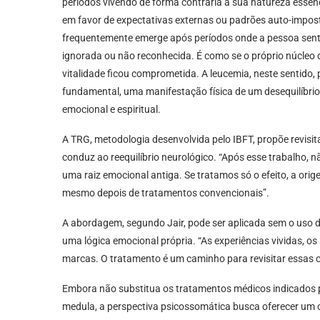
períodos vivendo de forma contrária à sua natureza essen
em favor de expectativas externas ou padrões auto-impost
frequentemente emerge após períodos onde a pessoa senti
ignorada ou não reconhecida. É como se o próprio núcleo do
vitalidade ficou comprometida. A leucemia, neste sentido,
fundamental, uma manifestação física de um desequilíbrio
emocional e espiritual.
A TRG, metodologia desenvolvida pelo IBFT, propõe revisi
conduz ao reequilíbrio neurológico. “Após esse trabalho, 
uma raiz emocional antiga. Se tratamos só o efeito, a orig
mesmo depois de tratamentos convencionais”.
A abordagem, segundo Jair, pode ser aplicada sem o uso 
uma lógica emocional própria. “As experiências vividas, o
marcas. O tratamento é um caminho para revisitar essa
Embora não substitua os tratamentos médicos indicados p
medula, a perspectiva psicossomática busca oferecer um o