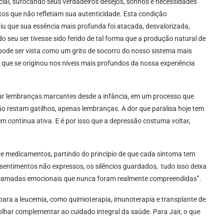
cial, sufocando seus verdadeiros desejos, sonhos e necessidades
os que não refletiam sua autenticidade. Esta condição
u que sua essência mais profunda foi atacada, desvalorizada,
 seu ser tivesse sido ferido de tal forma que a produção natural de
 pode ser vista como um grito de socorro do nosso sistema mais
 que se originou nos níveis mais profundos da nossa experiência
tar lembranças marcantes desde a infância, em um processo que
não restam gatilhos, apenas lembranças. A dor que paralisa hoje tem
em continua ativa. E é por isso que a depressão costuma voltar,
de medicamentos, partindo do princípio de que cada sintoma tem
s sentimentos não expressos, os silêncios guardados, tudo isso deixa
s camadas emocionais que nunca foram realmente compreendidas”.
ara a leucemia, como quimioterapia, imunoterapia e transplante de
lhar complementar ao cuidado integral da saúde. Para Jair, o que