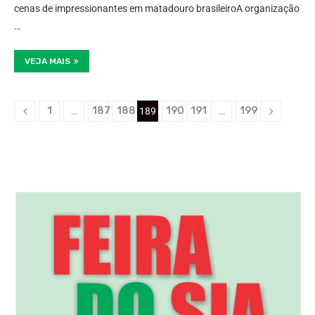
cenas de impressionantes em matadouro brasileiroA organização
…
VEJA MAIS
1
187
188
190
191
199
…
189
…