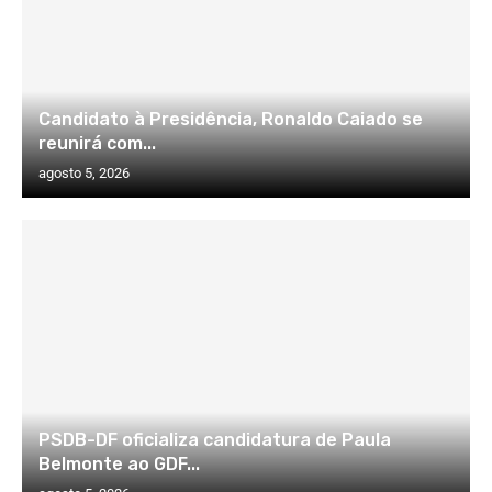
Candidato à Presidência, Ronaldo Caiado se
reunirá com...
agosto 5, 2026
PSDB-DF oficializa candidatura de Paula
Belmonte ao GDF...