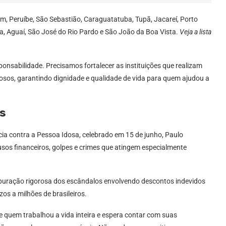
, Peruíbe, São Sebastião, Caraguatatuba, Tupã, Jacareí, Porto
ca, Aguaí, São José do Rio Pardo e São João da Boa Vista.
Veja a lista
onsabilidade. Precisamos fortalecer as instituições que realizam
osos, garantindo dignidade e qualidade de vida para quem ajudou a
es
ia contra a Pessoa Idosa, celebrado em 15 de junho, Paulo
os financeiros, golpes e crimes que atingem especialmente
apuração rigorosa dos escândalos envolvendo descontos indevidos
os a milhões de brasileiros.
de quem trabalhou a vida inteira e espera contar com suas