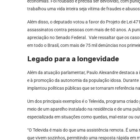
economias. Foi roubado e precisa ser devolvido, com pun
trabalhou uma vida inteira seja vítima de fraudes e abusos”
Além disso, o deputado votou a favor do Projeto de Lei 
assassinatos contra pessoas com mais de 60 anos. A puni
apreciação no Senado Federal. Vale ressaltar que os cas
em todo o Brasil, com mais de 75 mil denúncias nos prime
Legado para a longevidade
Além da atuação parlamentar, Paulo Alexandre destaca a i
e à promoção da autonomia da população idosa. Durante s
implantou políticas públicas que se tornaram referência na
Um dos principais exemplos é o Televida, programa criado
meio de um aparelho instalado na residência e de uma pul
especializada em situações como quedas, mal-estar ou out
“O Televida é mais do que uma assistência remota. É uma 
que vivem sozinhos, permitindo uma resposta rápida em m