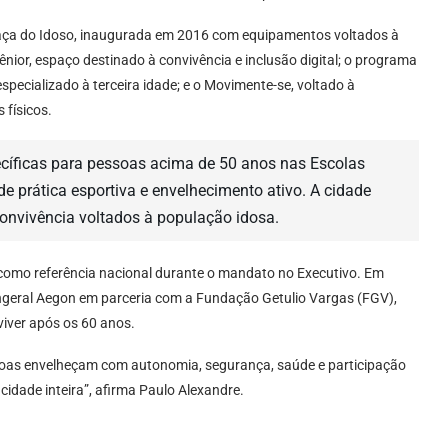
raça do Idoso, inaugurada em 2016 com equipamentos voltados à
a Sênior, espaço destinado à convivência e inclusão digital; o programa
specializado à terceira idade; e o Movimente-se, voltado à
 físicos.
cíficas para pessoas acima de 50 anos nas Escolas
e prática esportiva e envelhecimento ativo. A cidade
nvivência voltados à população idosa.
 como referência nacional durante o mandato no Executivo. Em
ngeral Aegon em parceria com a Fundação Getulio Vargas (FGV),
viver após os 60 anos.
ssoas envelheçam com autonomia, segurança, saúde e participação
cidade inteira”, afirma Paulo Alexandre.