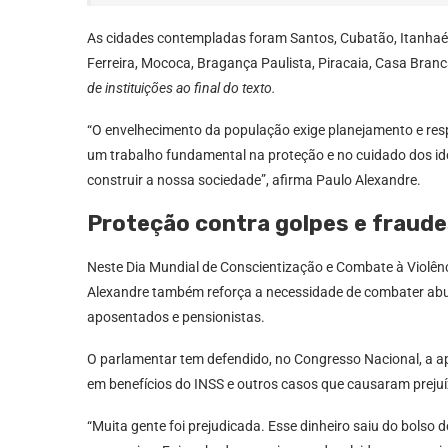
As cidades contempladas foram Santos, Cubatão, Itanhaém
Ferreira, Mococa, Bragança Paulista, Piracaia, Casa Bran
de instituições ao final do texto.
“O envelhecimento da população exige planejamento e resp
um trabalho fundamental na proteção e no cuidado dos id
construir a nossa sociedade”, afirma Paulo Alexandre.
Proteção contra golpes e fraud
Neste Dia Mundial de Conscientização e Combate à Violênc
Alexandre também reforça a necessidade de combater abus
aposentados e pensionistas.
O parlamentar tem defendido, no Congresso Nacional, a 
em benefícios do INSS e outros casos que causaram prejuíz
“Muita gente foi prejudicada. Esse dinheiro saiu do bolso 