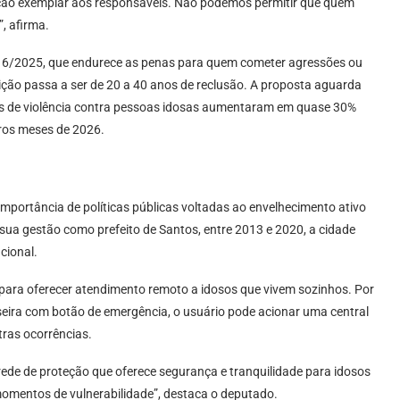
ição exemplar aos responsáveis. Não podemos permitir que quem
, afirma.
4716/2025, que endurece as penas para quem cometer agressões ou
ção passa a ser de 20 a 40 anos de reclusão. A proposta aguarda
os de violência contra pessoas idosas aumentaram em quase 30%
iros meses de 2026.
mportância de políticas públicas voltadas ao envelhecimento ativo
ua gestão como prefeito de Santos, entre 2013 e 2020, a cidade
cional.
 para oferecer atendimento remoto a idosos que vivem sozinhos. Por
seira com botão de emergência, o usuário pode acionar uma central
ras ocorrências.
rede de proteção que oferece segurança e tranquilidade para idosos
omentos de vulnerabilidade”, destaca o deputado.