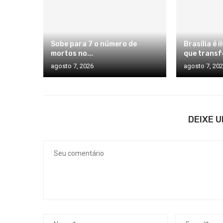
Sobe para 7 o número de
Brasília é 
mortos no...
que transf
agosto 7, 2026
agosto 7, 20
DEIXE 