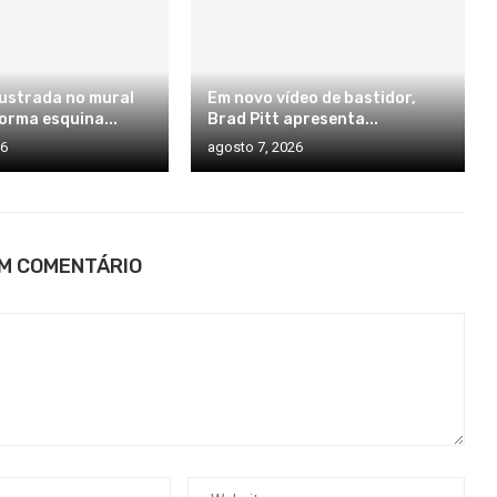
ilustrada no mural
Em novo vídeo de bastidor,
orma esquina...
Brad Pitt apresenta...
26
agosto 7, 2026
UM COMENTÁRIO