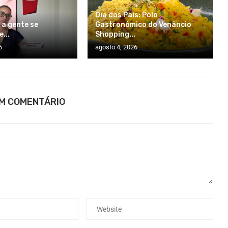
Dia dos Pais: Polo
 a gente se
Gastronômico do Venâncio
...
Shopping...
6
agosto 4, 2026
UM COMENTÁRIO