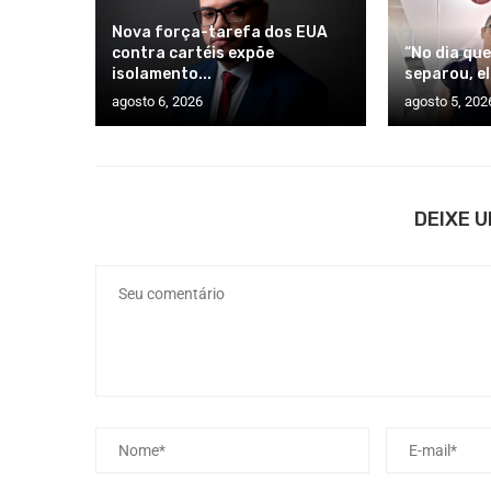
Nova força-tarefa dos EUA
contra cartéis expõe
“No dia que
isolamento...
separou, ele
agosto 6, 2026
agosto 5, 202
DEIXE 