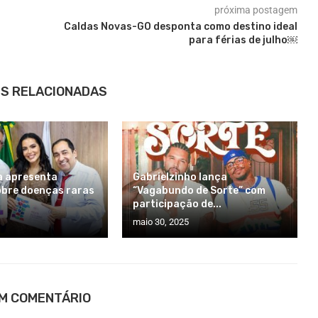
próxima postagem
Caldas Novas-GO desponta como destino ideal
para férias de julho￼
S RELACIONADAS
a apresenta
Gabrielzinho lança
obre doenças raras
“Vagabundo de Sorte” com
participação de...
maio 30, 2025
UM COMENTÁRIO