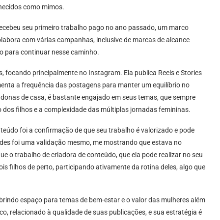
nhecidos como mimos.
 recebeu seu primeiro trabalho pago no ano passado, um marco
s colabora com várias campanhas, inclusive de marcas de alcance
vo para continuar nesse caminho.
s, focando principalmente no Instagram. Ela publica Reels e Stories
enta a frequência das postagens para manter um equilíbrio no
e donas de casa, é bastante engajado em seus temas, que sempre
o dos filhos e a complexidade das múltiplas jornadas femininas.
eúdo foi a confirmação de que seu trabalho é valorizado e pode
idades foi uma validação mesmo, me mostrando que estava no
que o trabalho de criadora de conteúdo, que ela pode realizar no seu
is filhos de perto, participando ativamente da rotina deles, algo que
 abrindo espaço para temas de bem-estar e o valor das mulheres além
o, relacionado à qualidade de suas publicações, e sua estratégia é