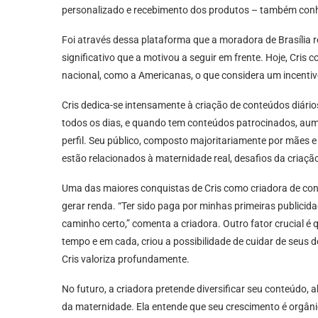
personalizado e recebimento dos produtos – também co
Foi através dessa plataforma que a moradora de Brasília
significativo que a motivou a seguir em frente. Hoje, Cri
nacional, como a Americanas, o que considera um incenti
Cris dedica-se intensamente à criação de conteúdos diário
todos os dias, e quando tem conteúdos patrocinados, aum
perfil. Seu público, composto majoritariamente por mães 
estão relacionados à maternidade real, desafios da criaçã
Uma das maiores conquistas de Cris como criadora de cont
gerar renda. “Ter sido paga por minhas primeiras public
caminho certo,” comenta a criadora. Outro fator crucial é 
tempo e em cada, criou a possibilidade de cuidar de seus do
Cris valoriza profundamente.
No futuro, a criadora pretende diversificar seu conteúdo,
da maternidade. Ela entende que seu crescimento é orgânic