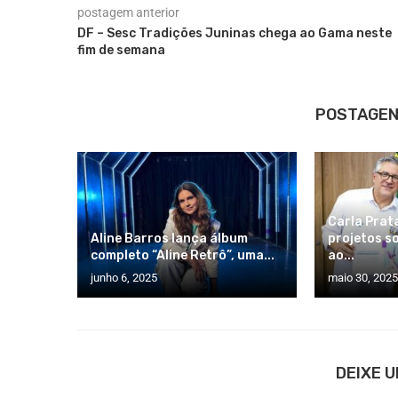
postagem anterior
DF – Sesc Tradições Juninas chega ao Gama neste
fim de semana
POSTAGEN
Carla Prat
Aline Barros lança álbum
projetos s
completo “Aline Retrô”, uma...
ao...
junho 6, 2025
maio 30, 2025
DEIXE 