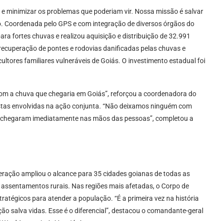
 minimizar os problemas que poderiam vir. Nossa missão é salvar
do. Coordenada pelo GPS e com integração de diversos órgãos do
ra fortes chuvas e realizou aquisição e distribuição de 32.991
recuperação de pontes e rodovias danificadas pelas chuvas e
ltores familiares vulneráveis de Goiás. O investimento estadual foi
om a chuva que chegaria em Goiás”, reforçou a coordenadora do
tas envolvidas na ação conjunta. “Não deixamos ninguém com
es chegaram imediatamente nas mãos das pessoas”, completou a
eração ampliou o alcance para 35 cidades goianas de todas as
 assentamentos rurais. Nas regiões mais afetadas, o Corpo de
ratégicos para atender a população. “É a primeira vez na história
o salva vidas. Esse é o diferencial”, destacou o comandante-geral