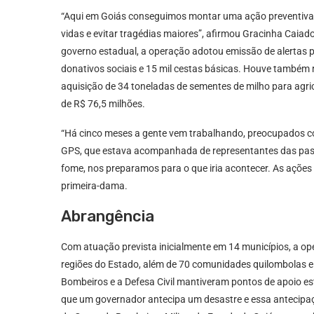
“Aqui em Goiás conseguimos montar uma ação preventiva e
vidas e evitar tragédias maiores”, afirmou Gracinha Caia
governo estadual, a operação adotou emissão de alertas pa
donativos sociais e 15 mil cestas básicas. Houve também 
aquisição de 34 toneladas de sementes de milho para agricu
de R$ 76,5 milhões.
“Há cinco meses a gente vem trabalhando, preocupados c
GPS, que estava acompanhada de representantes das pas
fome, nos preparamos para o que iria acontecer. As açõ
primeira-dama.
Abrangência
Com atuação prevista inicialmente em 14 municípios, a op
regiões do Estado, além de 70 comunidades quilombolas e
Bombeiros e a Defesa Civil mantiveram pontos de apoio est
que um governador antecipa um desastre e essa antecipaçã