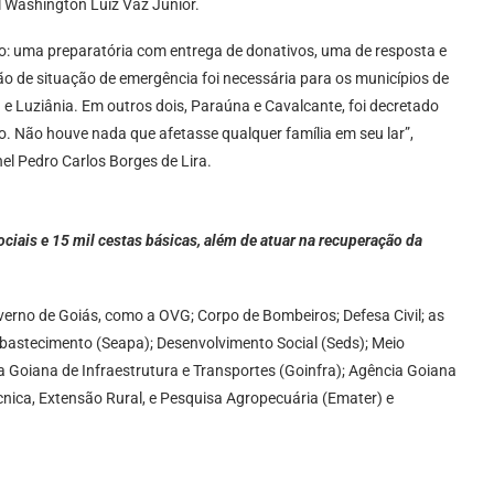
l Washington Luiz Vaz Júnior.
o: uma preparatória com entrega de donativos, uma de resposta e
o de situação de emergência foi necessária para os municípios de
 e Luziânia. Em outros dois, Paraúna e Cavalcante, foi decretado
 Não houve nada que afetasse qualquer família em seu lar”,
el Pedro Carlos Borges de Lira.
iais e 15 mil cestas básicas, além de atuar na recuperação da
erno de Goiás, como a OVG; Corpo de Bombeiros; Defesa Civil; as
Abastecimento (Seapa); Desenvolvimento Social (Seds); Meio
 Goiana de Infraestrutura e Transportes (Goinfra); Agência Goiana
nica, Extensão Rural, e Pesquisa Agropecuária (Emater) e