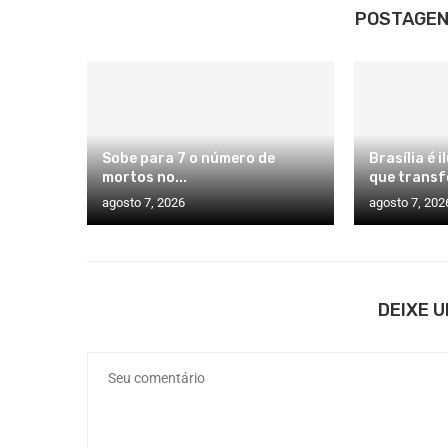
POSTAGEN
Sobe para 7 o número de
Brasília é 
mortos no...
que transf
agosto 7, 2026
agosto 7, 202
DEIXE 