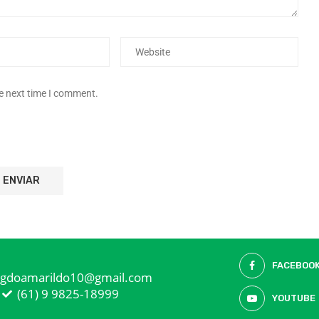
he next time I comment.
FACEBOO
ogdoamarildo10@gmail.com
(61) 9 9825-18999
YOUTUBE