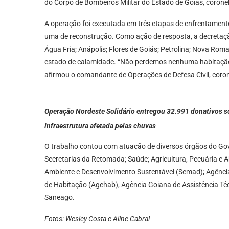
do Corpo de Bombeiros Militar do Estado de Goiás, corone
A operação foi executada em três etapas de enfrentament
uma de reconstrução. Como ação de resposta, a decretaçã
Água Fria; Anápolis; Flores de Goiás; Petrolina; Nova Roma
estado de calamidade. “Não perdemos nenhuma habitação.
afirmou o comandante de Operações de Defesa Civil, coron
Operação Nordeste Solidário entregou 32.991 donativos soc
infraestrutura afetada pelas chuvas
O trabalho contou com atuação de diversos órgãos do Gov
Secretarias da Retomada; Saúde; Agricultura, Pecuária e 
Ambiente e Desenvolvimento Sustentável (Semad); Agência
de Habitação (Agehab), Agência Goiana de Assistência Téc
Saneago.
Fotos: Wesley Costa e Aline Cabral