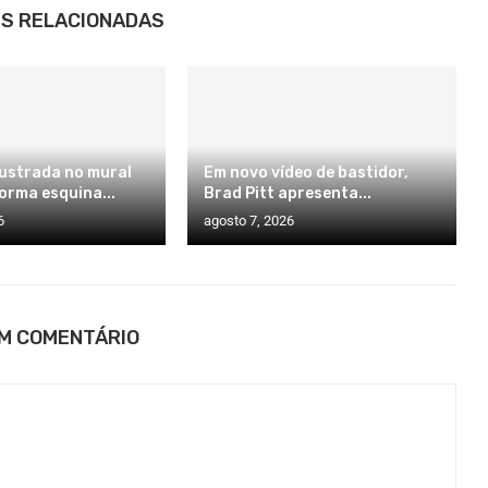
S RELACIONADAS
ilustrada no mural
Em novo vídeo de bastidor,
orma esquina...
Brad Pitt apresenta...
6
agosto 7, 2026
UM COMENTÁRIO