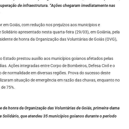
ecuperação de infraestrutura. “Ações chegaram imediatamente nas
o
r em Goiás, com redução nos prejuízos aos municípios e
olidário apresentado nesta quarta-feira (29/03), em Goiânia, pela
esidente de honra da Organização das Voluntárias de Goiás (OVG),
 Estado prestou auxílio aos municípios goianos afetados pelas
édias. Ações integradas entre Corpo de Bombeiros, Defesa Civil e o
o de normalidade em diversas regiões. Prova do sucesso deste
malizaram situação de emergência em razão das chuvas, enquanto no
a de 75%.
te de honra da Organização das Voluntárias de Goiás, primeira-dama
 Solidário, que atendeu 35 municípios goianos durante o período