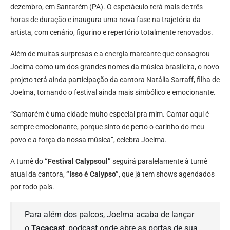
dezembro, em Santarém (PA). O espetáculo terá mais de três
horas de duração e inaugura uma nova fase na trajetória da
artista, com cenário, figurino e repertório totalmente renovados.
Além de muitas surpresas e a energia marcante que consagrou
Joelma como um dos grandes nomes da música brasileira, o novo
projeto terá ainda participação da cantora Natália Sarraff, filha de
Joelma, tornando o festival ainda mais simbólico e emocionante.
“Santarém é uma cidade muito especial pra mim. Cantar aqui é
sempre emocionante, porque sinto de perto o carinho do meu
povo e a força da nossa música”, celebra Joelma.
A turnê do
“Festival Calypsoul”
seguirá paralelamente à turnê
atual da cantora,
“Isso é Calypso”
, que já tem shows agendados
por todo país.
Para além dos palcos, Joelma acaba de lançar
o
Tacacast
, podcast onde abre as portas de sua