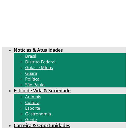
Notícias & Atualidades
Brasil
Distrito Federal
Goiás e Minas
Guará
Política
São Paulo
Estilo de Vida & Sociedade
Animais
Cultura
Esporte
Gastronomia
Gente
Carreira & Oportunidades