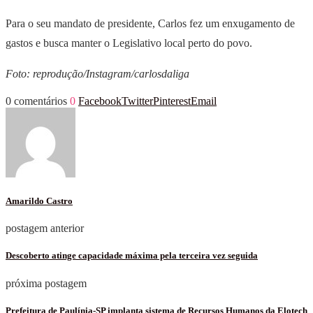
Para o seu mandato de presidente, Carlos fez um enxugamento de
gastos e busca manter o Legislativo local perto do povo.
Foto: reprodução/Instagram/carlosdaliga
0 comentários
0
Facebook
Twitter
Pinterest
Email
Amarildo Castro
postagem anterior
Descoberto atinge capacidade máxima pela terceira vez seguida
próxima postagem
Prefeitura de Paulínia-SP implanta sistema de Recursos Humanos da Elotech