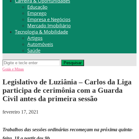
Carreira & Oportunidades
Educação
Emprego
Empresa e Negócios
Mercado Imobiliário
Tecnologia & Mobilidade
Artigos
Automóveis
Saúde
Pesquisar
Goiás e Minas
Legislativo de Luziânia – Carlos da Liga
participa de cerimônia com a Guarda
Civil antes da primeira sessão
fevereiro 17, 2021
Trabalhos das sessões ordinárias recomeçam na próxima quinta-
feira, 18 a partir das 9h