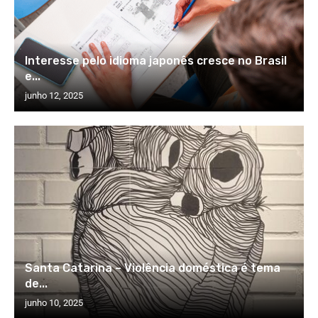
Interesse pelo idioma japonês cresce no Brasil
e...
junho 12, 2025
Santa Catarina – Violência doméstica é tema
de...
junho 10, 2025