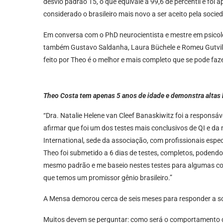
desvio padrão 15, o que equivale a 99,6 de percentil e foi
considerado o brasileiro mais novo a ser aceito pela socie
Em conversa com o PhD neurocientista e mestre em psicolo
também Gustavo Saldanha, Laura Büchele e Romeu Gutvilen
feito por Theo é o melhor e mais completo que se pode faze
Theo Costa tem apenas 5 anos de idade e demonstra altas 
“Dra. Natalie Helene van Cleef Banaskiwitz foi a responsáv
afirmar que foi um dos testes mais conclusivos de QI e da
International, sede da associação, com profissionais espe
Theo foi submetido a 6 dias de testes, completos, podendo 
mesmo padrão e me baseio nestes testes para algumas conc
que temos um promissor gênio brasileiro.”
A Mensa demorou cerca de seis meses para responder a sol
Muitos devem se perguntar: como será o comportamento do