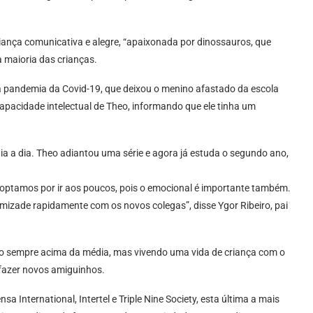
riança comunicativa e alegre, “apaixonada por dinossauros, que
a maioria das crianças.
a pandemia da Covid-19, que deixou o menino afastado da escola
apacidade intelectual de Theo, informando que ele tinha um
a a dia. Theo adiantou uma série e agora já estuda o segundo ano,
s optamos por ir aos poucos, pois o emocional é importante também.
amizade rapidamente com os novos colegas”, disse Ygor Ribeiro, pai
o sempre acima da média, mas vivendo uma vida de criança com o
 fazer novos amiguinhos.
International, Intertel e Triple Nine Society, esta última a mais