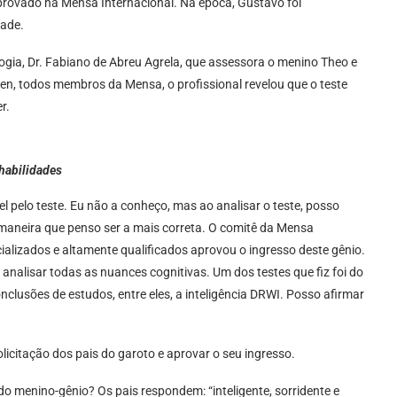
 aprovado na Mensa Internacional. Na época, Gustavo foi
dade.
gia, Dr. Fabiano de Abreu Agrela, que assessora o menino Theo e
, todos membros da Mensa, o profissional revelou que o teste
r.
habilidades
el pelo teste. Eu não a conheço, mas ao analisar o teste, posso
 maneira que penso ser a mais correta. O comitê da Mensa
cializados e altamente qualificados aprovou o ingresso deste gênio.
analisar todas as nuances cognitivas. Um dos testes que fiz foi do
lusões de estudos, entre eles, a inteligência DRWI. Posso afirmar
icitação dos pais do garoto e aprovar o seu ingresso.
 menino-gênio? Os pais respondem: “inteligente, sorridente e