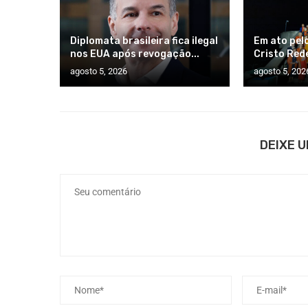
Diplomata brasileira fica ilegal
Em ato pelo
nos EUA após revogação...
Cristo Rede
agosto 5, 2026
agosto 5, 202
DEIXE 