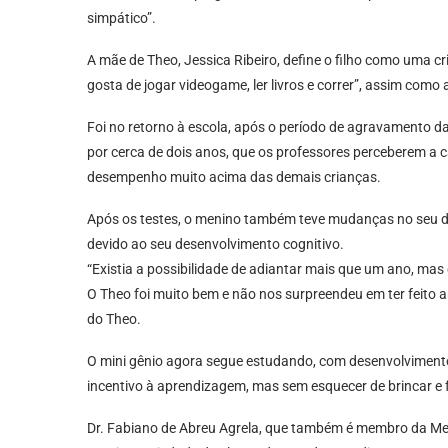
simpático”.
A mãe de Theo, Jessica Ribeiro, define o filho como uma c
gosta de jogar videogame, ler livros e correr”, assim como 
Foi no retorno à escola, após o período de agravamento d
por cerca de dois anos, que os professores perceberem a c
desempenho muito acima das demais crianças.
Após os testes, o menino também teve mudanças no seu di
devido ao seu desenvolvimento cognitivo.
“Existia a possibilidade de adiantar mais que um ano, ma
O Theo foi muito bem e não nos surpreendeu em ter feito 
do Theo.
O mini gênio agora segue estudando, com desenvolviment
incentivo à aprendizagem, mas sem esquecer de brincar e
Dr. Fabiano de Abreu Agrela, que também é membro da Mensa 