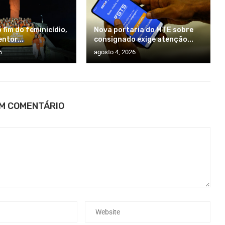
 fim do feminicídio,
Nova portaria do MTE sobre
ntor...
consignado exige atenção...
6
agosto 4, 2026
UM COMENTÁRIO