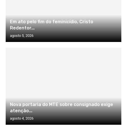
Em ato pelo fim do feminicídio, Cristo
Redentor...
agosto 5, 2026
Nova portaria do MTE sobre consignado exige
atenção...
agosto 4, 2026