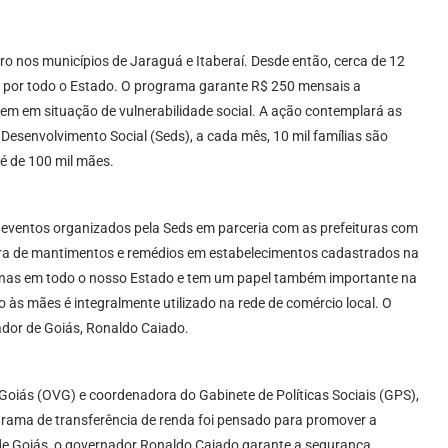
o nos municípios de Jaraguá e Itaberaí. Desde então, cerca de 12
 por todo o Estado. O programa garante R$ 250 mensais a
ivem em situação de vulnerabilidade social. A ação contemplará as
Desenvolvimento Social (Seds), a cada mês, 10 mil famílias são
e é de 100 mil mães.
eventos organizados pela Seds em parceria com as prefeituras com
pra de mantimentos e remédios em estabelecimentos cadastrados na
ianas em todo o nosso Estado e tem um papel também importante na
 às mães é integralmente utilizado na rede de comércio local. O
nador de Goiás, Ronaldo Caiado.
Goiás (OVG) e coordenadora do Gabinete de Políticas Sociais (GPS),
rama de transferência de renda foi pensado para promover a
 de Goiás, o governador Ronaldo Caiado garante a segurança