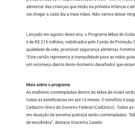
alimentar das crianças que estão na primeira infância e ai
vai chegar a cada dia a mais mães. Não vamos deixar ning
Lançado em agosto deste ano, o Programa Mães de Goiás é 
é de R$ 219 milhões, viabilizados pelo Fundo de Proteção S
qualidade de vida, promover segurança alimentar, fomenta
“Este cartão representa a tranquilidade para as mães goia
um recomeço diante deste momento desafiador que estamos 
Mais sobre o programa
As mulheres contempladas dentro do Mães de Goiás serão a
todas as beneficiárias em até 10 meses. O benefício é pago
Cadastro Único do Governo Federal (CadÚnico). Todas as m
em situação de extrema pobreza serão contempladas. “Não
de escolhidos”, destaca Gracinha Caiado.