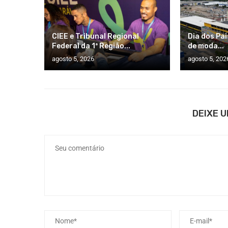
CIEE e Tribunal Regional
Dia dos Pai
Federal da 1ª Região...
de moda...
agosto 5, 2026
agosto 5, 202
DEIXE 