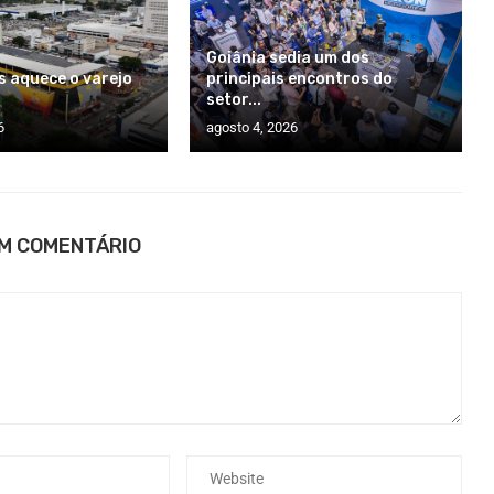
Goiânia sedia um dos
s aquece o varejo
principais encontros do
setor...
6
agosto 4, 2026
UM COMENTÁRIO