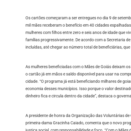
Os cartões começaram a ser entregues no dia 9 de setembr
mil mães receberam o benefício em 40 cidades espalhadas
mulheres com filhos entre zero e seis anos de idade que v
famílias progressivamente. De acordo com a Secretaria de 
incluídas, até chegar ao número total de beneficiárias, qu
As mulheres beneficiadas com o Mães de Goiás deixam os 
o cartão já em mãos e saldo disponível para usar na com
cidade. “O programa já está beneficiando milhares de go
economia desses municípios. Isso porque o valor destinado
dinheiro fica e circula dentro da cidade”, destaca o gover
A presidente de honra da Organização das Voluntárias de 
primeira-dama Gracinha Caiado, comenta que o novo prog
justiça social, com responsabilidade e foco. “Com o Mães