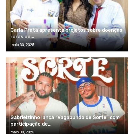
Carla Prata apresenta projetos sobre doenças
raras ao...
maio 30, 2025
Gabrielzinho lança “Vagabundo de Sorte” com
participação de...
maio 30, 2025