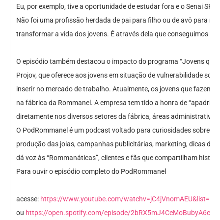
Eu, por exemplo, tive a oportunidade de estudar fora e o Senai SP
Não foi uma profissão herdada de pai para filho ou de avô para ne
transformar a vida dos jovens. É através dela que conseguimos mud
O episódio também destacou o impacto do programa “Jovens que Br
Projov, que oferece aos jovens em situação de vulnerabilidade socia
inserir no mercado de trabalho. Atualmente, os jovens que fazem p
na fábrica da Rommanel. A empresa tem tido a honra de “apadrinha
diretamente nos diversos setores da fábrica, áreas administrativa e 
O PodRommanel é um podcast voltado para curiosidades sobre o 
produção das joias, campanhas publicitárias, marketing, dicas 
dá voz às “Rommanáticas”, clientes e fãs que compartilham histór
Para ouvir o episódio completo do PodRommanel
acesse:
https://www.youtube.com/watchv=jC4jVnomAEU&list=PL
ou
https://open.spotify.com/episode/2bRX5mJ4CeMoBubyA6cajz