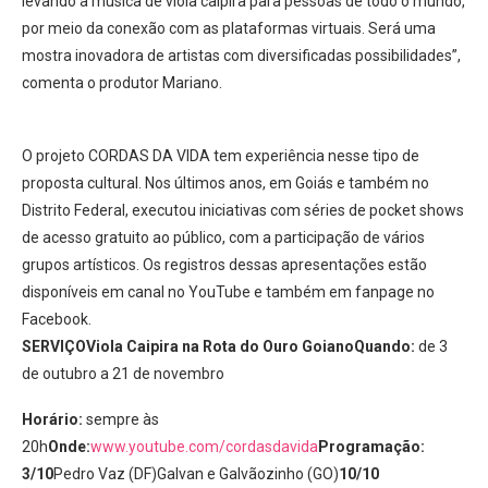
levando a música de viola caipira para pessoas de todo o mundo,
por meio da conexão com as plataformas virtuais. Será uma
mostra inovadora de artistas com diversificadas possibilidades”,
comenta o produtor Mariano.
O projeto CORDAS DA VIDA tem experiência nesse tipo de
proposta cultural. Nos últimos anos, em Goiás e também no
Distrito Federal, executou iniciativas com séries de pocket shows
de acesso gratuito ao público, com a participação de vários
grupos artísticos. Os registros dessas apresentações estão
disponíveis em canal no YouTube e também em fanpage no
Facebook.
SERVIÇOViola Caipira na Rota do Ouro GoianoQuando:
de 3
de outubro a 21 de novembro
Horário:
sempre às
20h
Onde:
www.youtube.com/cordasdavida
Programação:
3/10
Pedro Vaz (DF)Galvan e Galvãozinho (GO)
10/10