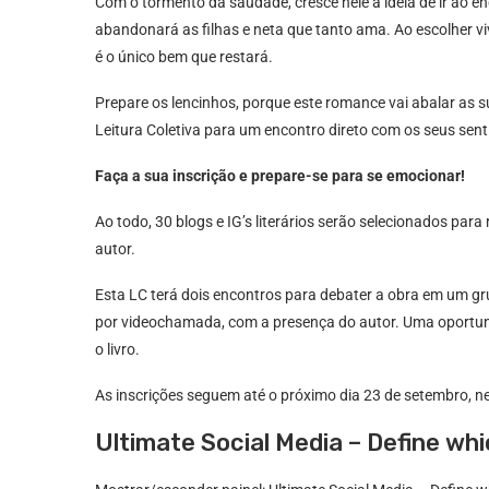
Com o tormento da saudade, cresce nele a ideia de ir ao en
abandonará as filhas e neta que tanto ama. Ao escolher viv
é o único bem que restará.
Prepare os lencinhos, porque este romance vai abalar as 
Leitura Coletiva para um encontro direto com os seus sen
Faça a sua inscrição e prepare-se para se emocionar!
Ao todo, 30 blogs e IG’s literários serão selecionados para 
autor.
Esta LC terá dois encontros para debater a obra em um g
por videochamada, com a presença do autor. Uma oportun
o livro.
As inscrições seguem até o próximo dia 23 de setembro, ne
Ultimate Social Media – Define whi