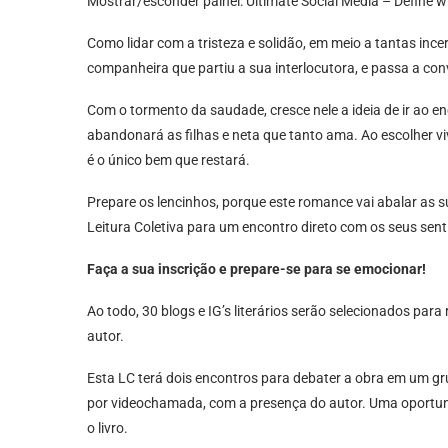
Mostrar/esconder painel: Ultimate Social Media – Define wh
Como lidar com a tristeza e solidão, em meio a tantas inc
companheira que partiu a sua interlocutora, e passa a con
Com o tormento da saudade, cresce nele a ideia de ir ao en
abandonará as filhas e neta que tanto ama. Ao escolher viv
é o único bem que restará.
Prepare os lencinhos, porque este romance vai abalar as 
Leitura Coletiva para um encontro direto com os seus sen
Faça a sua inscrição e prepare-se
para se emocionar!
Ao todo, 30 blogs e IG’s literários serão selecionados para 
autor.
Esta LC terá dois encontros para debater a obra em um g
por videochamada, com a presença do autor. Uma oportun
o livro.