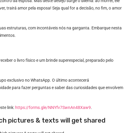
contro da esposa. Mas deste desejo surge o dilema: ao morrer, ele
er, trairá amor pela esposa! Seja qual for a decisão, no fim, o amor
suas estruturas, com incontáveis nós na garganta. Embarque nesta
timentos.
receber o livro físico e um brinde superespecial, preparado pelo
rupo exclusivo no WhatsApp. O último acontecerá
idade para fazer perguntas e saber das curiosidades que envolvem
ste link:
https://forms.gle/NNYfv7SwnAn48Xaw9
.
ch pictures & texts will get shared