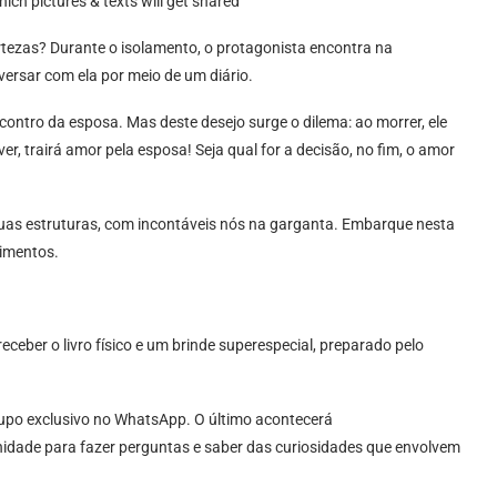
ich pictures & texts will get shared
ertezas? Durante o isolamento, o protagonista encontra na
versar com ela por meio de um diário.
contro da esposa. Mas deste desejo surge o dilema: ao morrer, ele
er, trairá amor pela esposa! Seja qual for a decisão, no fim, o amor
suas estruturas, com incontáveis nós na garganta. Embarque nesta
timentos.
receber o livro físico e um brinde superespecial, preparado pelo
rupo exclusivo no WhatsApp. O último acontecerá
idade para fazer perguntas e saber das curiosidades que envolvem