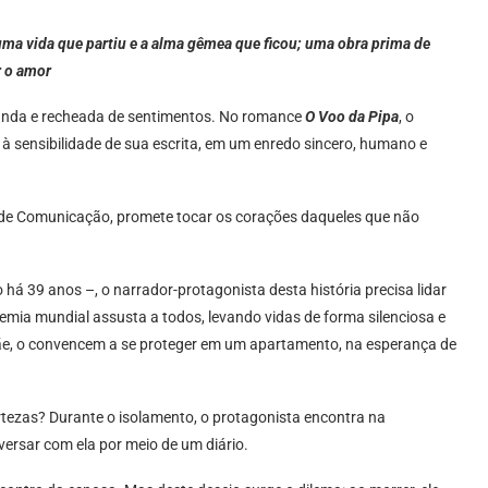
ma vida que partiu e a alma gêmea que ficou; uma obra prima de
r o amor
funda e recheada de sentimentos. No romance
O Voo da Pipa
, o
 à sensibilidade de sua escrita, em um enredo sincero, humano e
ia de Comunicação, promete tocar os corações daqueles que não
á 39 anos –, o narrador-protagonista desta história precisa lidar
emia mundial assusta a todos, levando vidas de forma silenciosa e
mãe, o convencem a se proteger em um apartamento, na esperança de
ertezas? Durante o isolamento, o protagonista encontra na
versar com ela por meio de um diário.