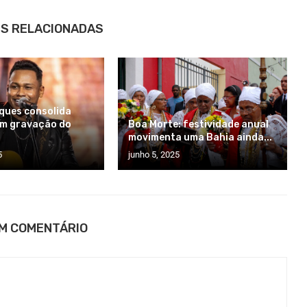
S RELACIONADAS
ques consolida
om gravação do
Boa Morte: festividade anual
movimenta uma Bahia ainda...
5
junho 5, 2025
UM COMENTÁRIO