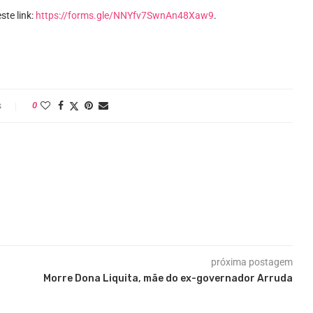
ste link:
https://forms.gle/NNYfv7SwnAn48Xaw9
.
s
0
próxima postagem
Morre Dona Liquita, mãe do ex-governador Arruda