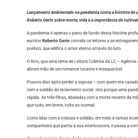
Lançamento ambientado na pandemia conta a história de u
Roberto Gerin sobre morte, vida e a importância de cultiva
A pandemia é apenas o pano de fundo desta história pro
escritor
Roberto Gerin
convida os leitores a se entregarem
poético, que edifica o amor eterno através do luto.
O livro, que será tema de Leitura Coletiva da LC – Agênc
abrem mão de um romance tocante e inesquecível.
Poucos dias após perder a esposa – com quem era casado h
com a solidão do isolamento social. Isto porque uma pand
rápida. As três filhas, abaladas com a morte recente da 
que tudo, em breve, volte ao normal.
Como lidar com a tristeza e solidão, em meio a tantas inc
companheira que partiu a sua interlocutora, e passa a con