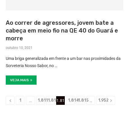
Ao correr de agressores, jovem bate a
cabeça em meio fio na QE 40 do Guará e
morre
outubro 10, 2021
Uma briga generalizada em frente a um bar nas proximidades da
Sorveteria Nosso Sabor, no …
VEJA MAIS
1
1.811
1.812
1.814
1.815
1.952
…
1.813
…