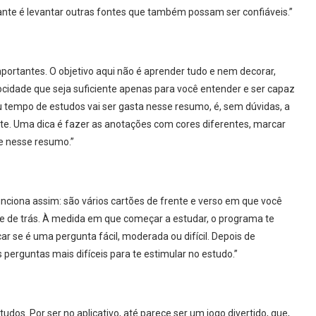
nte é levantar outras fontes que também possam ser confiáveis.”
portantes. O objetivo aqui não é aprender tudo e nem decorar,
ocidade que seja suficiente apenas para você entender e ser capaz
u tempo de estudos vai ser gasta nesse resumo, é, sem dúvidas, a
nte. Uma dica é fazer as anotações com cores diferentes, marcar
e nesse resumo.”
unciona assim: são vários cartões de frente e verso em que você
rte de trás. À medida em que começar a estudar, o programa te
ar se é uma pergunta fácil, moderada ou difícil. Depois de
s perguntas mais difíceis para te estimular no estudo.”
udos. Por ser no aplicativo, até parece ser um jogo divertido, que,