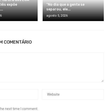
téis expõe
“No dia que a gente se
..
separou, ele...
26
agosto 5, 2026
UM COMENTÁRIO
the next time I comment.