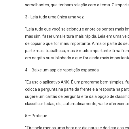
semelhantes, que tenham relação com o tema. O importa
3- Leia tudo uma única uma vez
“Leia tudo que você selecionou e anote os pontos mais im
mas sim, fazer uma leitura mais rápida. Leia em uma vel
de copiar o que for mais importante. A maior parte do se
parte mais trabalhosa, mas é muito importante lá na fre
em negrito ou sublinhado o que for ainda mais important
4 – Baixe um app de repetição espaçada.
“Eu uso o aplicativo ANKI. É um programa bem simples, f
coloca a pergunta na parte da frente e a resposta na pa
sugere um cartão de pergunta e te dá a opção de classific
classificar todas, ele, automaticamente, vai te oferecer a
5 – Pratique
“Tire pelo menos uma hora por dia para se dedicar aos est