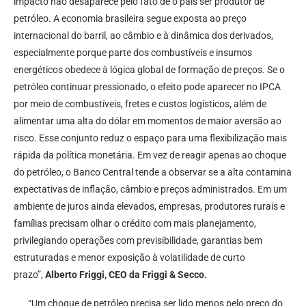
impacto não desaparece pelo fato de o país ser produtor de
petróleo. A economia brasileira segue exposta ao preço
internacional do barril, ao câmbio e à dinâmica dos derivados,
especialmente porque parte dos combustíveis e insumos
energéticos obedece à lógica global de formação de preços. Se o
petróleo continuar pressionado, o efeito pode aparecer no IPCA
por meio de combustíveis, fretes e custos logísticos, além de
alimentar uma alta do dólar em momentos de maior aversão ao
risco. Esse conjunto reduz o espaço para uma flexibilização mais
rápida da política monetária. Em vez de reagir apenas ao choque
do petróleo, o Banco Central tende a observar se a alta contamina
expectativas de inflação, câmbio e preços administrados. Em um
ambiente de juros ainda elevados, empresas, produtores rurais e
famílias precisam olhar o crédito com mais planejamento,
privilegiando operações com previsibilidade, garantias bem
estruturadas e menor exposição à volatilidade de curto
prazo”,
Alberto Friggi, CEO da Friggi & Secco.
“Um choque de petróleo precisa ser lido menos pelo preço do