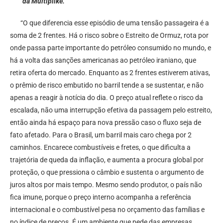
da Multiplike.
“O que diferencia esse episódio de uma tensão passageira é a
soma de 2 frentes. Há o risco sobre o Estreito de Ormuz, rota por
onde passa parte importante do petróleo consumido no mundo, e
há a volta das sanções americanas ao petróleo iraniano, que
retira oferta do mercado. Enquanto as 2 frentes estiverem ativas,
o prêmio de risco embutido no barril tende a se sustentar, e não
apenas a reagir à notícia do dia. O preço atual reflete o risco da
escalada, não uma interrupção efetiva da passagem pelo estreito,
então ainda há espaço para nova pressão caso o fluxo seja de
fato afetado. Para o Brasil, um barril mais caro chega por 2
caminhos. Encarece combustíveis e fretes, o que dificulta a
trajetória de queda da inflação, e aumenta a procura global por
proteção, o que pressiona o câmbio e sustenta o argumento de
juros altos por mais tempo. Mesmo sendo produtor, o país não
fica imune, porque o preço interno acompanha a referência
internacional e o combustível pesa no orçamento das famílias e
no índice de preços. É um ambiente que pede das empresas