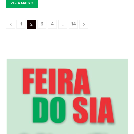
VEJA MAIS
1
3
4
14
2
…