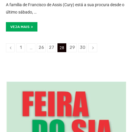
A família de Francisco de Assis (Cury) está a sua procura desde o
último sábado, …
VEJA MAIS
1
26
27
29
30
…
28